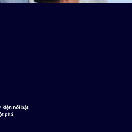
 kiện nổi bật
,
ột phá
.