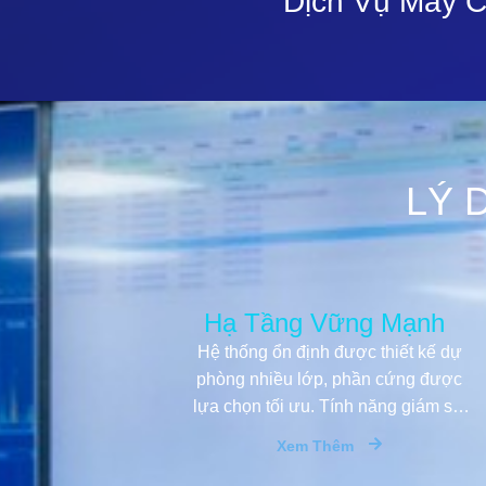
Dịch Vụ Máy 
LÝ 
Hạ Tầng Vững Mạnh
Hệ thống ổn định được thiết kế dự
phòng nhiều lớp, phần cứng được
lựa chọn tối ưu. Tính năng giám sát
và cảnh báo toàn diện giúp hỗ trợ
Xem Thêm
khách hàng trong mọi tình huống.