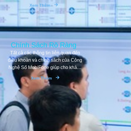
thắc mắc giúp mang đến cho khách
Xem Thêm
hàng trải nghiệm dịch vụ tốt nhất.
Chính Sách Rõ Ràng
Tất cả các thông tin liên quan đến
điều khoản và chính sách của Công
Nghệ Số MobiFone giúp cho khách
hàng có được sự an tâm tuyệt đối.
Xem Thêm