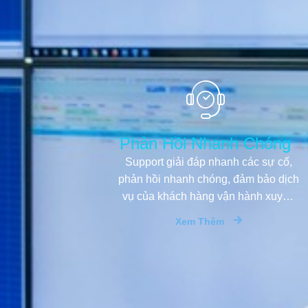
Phản Hồi Nhanh Chóng
Support giải đáp nhanh các sự cố,
phản hồi nhanh chóng, đảm bảo dịch
vụ của khách hàng vận hành xuyên
suốt và ổn định.
Xem Thêm