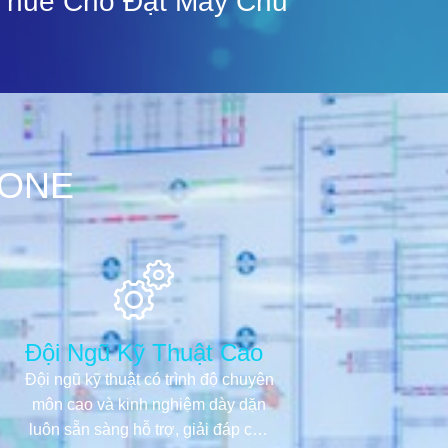
Thuê Chỗ Đặt Máy Chủ
FONE
Đội Ngũ Kỹ Thuật Cao
Đội ngũ kỹ thuật có trình độ chuyên
môn cao và kinh nghiệm dày dặn
luôn sẵn sàng hỗ trợ, giải đáp các