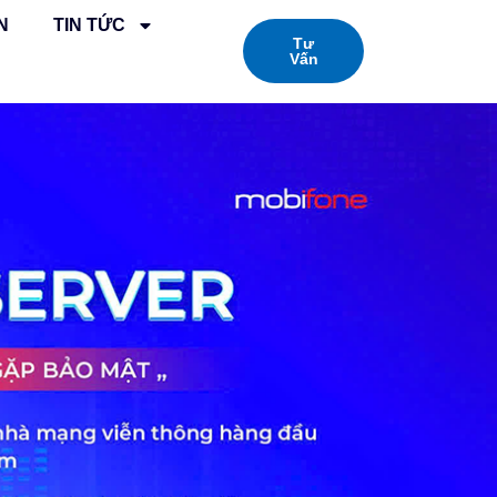
N
TIN TỨC
Tư
Vấn