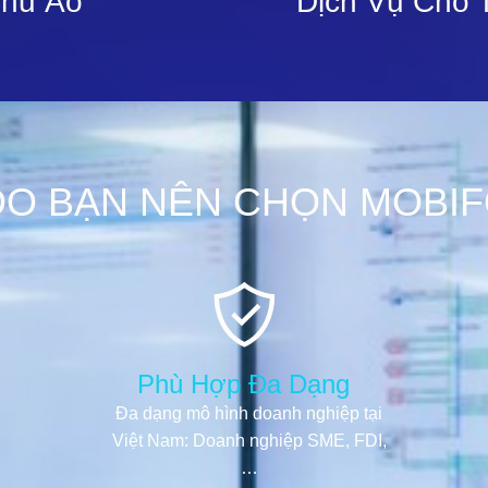
Chủ Ảo
Dịch Vụ Cho 
DO BẠN NÊN CHỌN MOBI
Phù Hợp Đa Dạng
Đa dạng mô hình doanh nghiệp tại
Việt Nam: Doanh nghiệp SME, FDI,
…