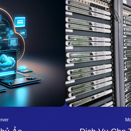
rver
Mo