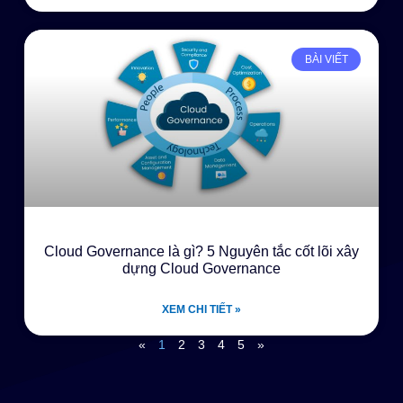
BÀI VIẾT
Cloud Governance là gì? 5 Nguyên tắc cốt lõi xây
dựng Cloud Governance
XEM CHI TIẾT »
«
1
2
3
4
5
»