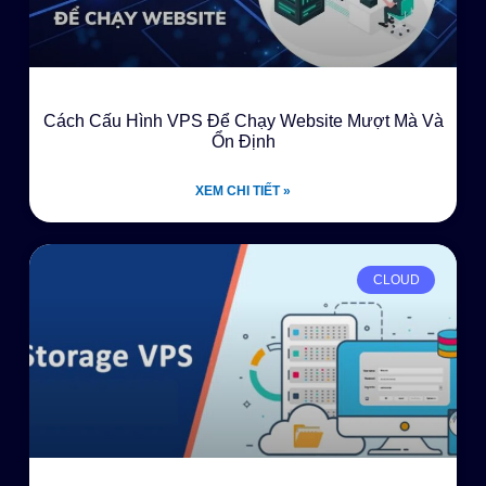
Cách Cấu Hình VPS Để Chạy Website Mượt Mà Và
Ổn Định
XEM CHI TIẾT »
CLOUD