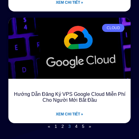
XEM CHI TIẾT »
CLOUD
Hướng Dẫn Đăng Ký VPS Google Cloud Miễn Phí
Cho Người Mới Bắt Đầu
XEM CHI TIẾT »
«
1
2
3
4
5
»