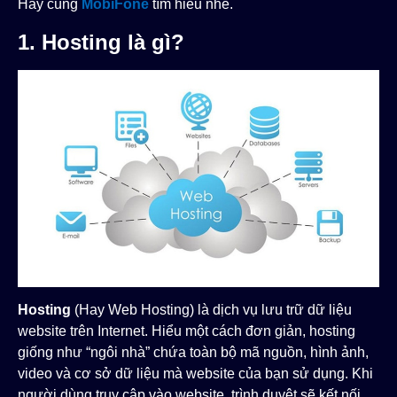
Hãy cùng
MobiFone
tìm hiểu nhé.
1. Hosting là gì?
Hosting
(Hay Web Hosting) là dịch vụ lưu trữ dữ liệu
website trên Internet. Hiểu một cách đơn giản, hosting
giống như “ngôi nhà” chứa toàn bộ mã nguồn, hình ảnh,
video và cơ sở dữ liệu mà website của bạn sử dụng. Khi
người dùng truy cập vào website, trình duyệt sẽ kết nối