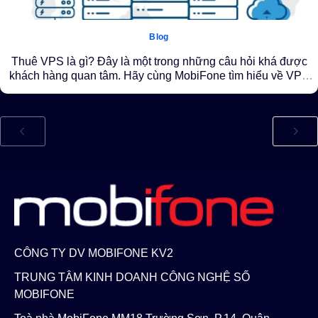
Blog
Thuê VPS là gì? Đây là một trong những câu hỏi khá được
khách hàng quan tâm. Hãy cùng MobiFone tìm hiểu về VPS
nhé!
CÔNG TY DV MOBIFONE KV2
TRUNG TÂM KINH DOANH CÔNG NGHỆ SỐ
MOBIFONE