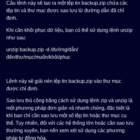
Câu lệnh này sẽ tạo ra một tệp tin
backup.zip
chứa các
tệp tin và thư mục được sao lưu từ đường dẫn đã chỉ
định.
Khi cần khôi phục dữ liệu, bạn có thể sử dụng lệnh
unzip
như sau:
unzip backup.zip -d /đường/dẫn/
đến/thư/mục/muốn/khôi/phục
Lệnh này sẽ giải nén tệp tin
backup.zip
vào thư mục
được chỉ định.
Sao lưu thủ công bằng cách sử dụng lệnh
zip
và
unzip
là
một phương pháp đơn giản và nhanh chóng, đặc biệt là
khi bạn chỉ cần sao lưu một số tệp tin hoặc thư mục cụ
thể. Tuy nhiên, đối với các hệ thống lớn hoặc cần sao lưu
thường xuyên, bạn nên xem xét sử dụng các phương
pháp tự động hóa.