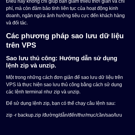
Điều này không chỉ giúp bạn giảm thiểu thời gian và chi
phí, mà còn đảm bảo tính liên tục của hoạt động kinh
doanh, ngăn ngừa ảnh hưởng tiêu cực đến khách hàng
và đối tác.
Các phương pháp sao lưu dữ liệu
trên VPS
Sao lưu thủ công: Hướng dẫn sử dụng
lệnh zip và unzip.
Một trong những cách đơn giản để sao lưu dữ liệu trên
VPS là thực hiện sao lưu thủ công bằng cách sử dụng
các lệnh terminal như
zip
và
unzip
.
Để sử dụng lệnh
zip
, bạn có thể chạy câu lệnh sau:
zip -r backup.zip /đường/dẫn/đến/thư/mục/cần/sao/lưu