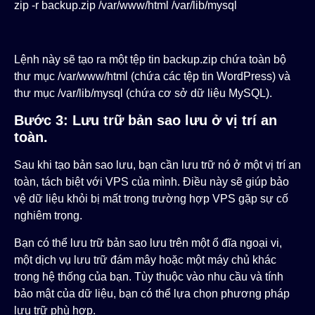
zip -r backup.zip /var/www/html /var/lib/mysql
Lệnh này sẽ tạo ra một tệp tin
backup.zip
chứa toàn bộ
thư mục
/var/www/html
(chứa các tệp tin WordPress) và
thư mục
/var/lib/mysql
(chứa cơ sở dữ liệu MySQL).
Bước 3: Lưu trữ bản sao lưu ở vị trí an
toàn.
Sau khi tạo bản sao lưu, bạn cần lưu trữ nó ở một vị trí an
toàn, tách biệt với VPS của mình. Điều này sẽ giúp bảo
vệ dữ liệu khỏi bị mất trong trường hợp VPS gặp sự cố
nghiêm trọng.
Bạn có thể lưu trữ bản sao lưu trên một ổ đĩa ngoại vi,
một dịch vụ lưu trữ đám mây hoặc một máy chủ khác
trong hệ thống của bạn. Tùy thuộc vào nhu cầu và tính
bảo mật của dữ liệu, bạn có thể lựa chọn phương pháp
lưu trữ phù hợp.