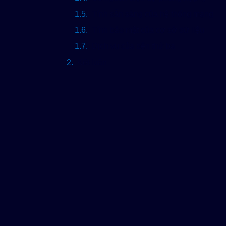
Tính sẵn sàng của hệ thống mạng
Tính bảo mật của cơ sở dữ liệu
Dịch vụ của bên thứ ba
Kết luận