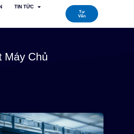
N
TIN TỨC
Tư
Vấn
t Máy Chủ
ủ