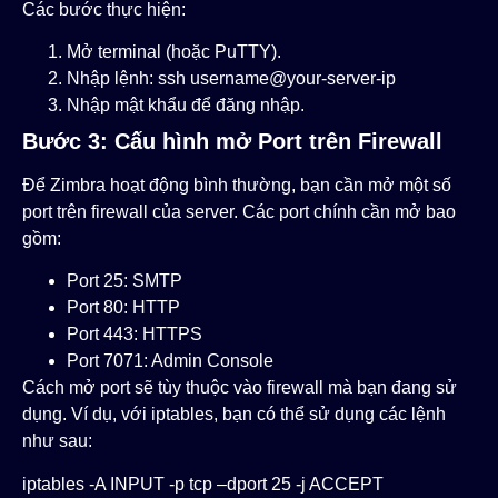
Các bước thực hiện:
Mở terminal (hoặc PuTTY).
Nhập lệnh:
ssh username@your-server-ip
Nhập mật khẩu để đăng nhập.
Bước 3: Cấu hình mở Port trên Firewall
Để Zimbra hoạt động bình thường, bạn cần mở một số
port trên firewall của server. Các port chính cần mở bao
gồm:
Port 25: SMTP
Port 80: HTTP
Port 443: HTTPS
Port 7071: Admin Console
Cách mở port sẽ tùy thuộc vào firewall mà bạn đang sử
dụng. Ví dụ, với iptables, bạn có thể sử dụng các lệnh
như sau:
iptables -A INPUT -p tcp –dport 25 -j ACCEPT