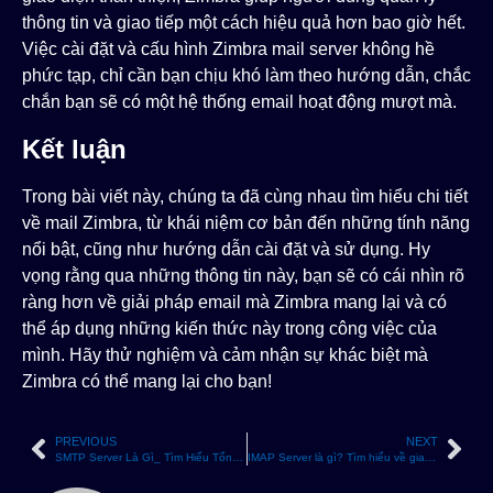
thông tin và giao tiếp một cách hiệu quả hơn bao giờ hết.
Việc cài đặt và cấu hình Zimbra mail server không hề
phức tạp, chỉ cần bạn chịu khó làm theo hướng dẫn, chắc
chắn bạn sẽ có một hệ thống email hoạt động mượt mà.
Kết luận
Trong bài viết này, chúng ta đã cùng nhau tìm hiểu chi tiết
về mail Zimbra, từ khái niệm cơ bản đến những tính năng
nổi bật, cũng như hướng dẫn cài đặt và sử dụng. Hy
vọng rằng qua những thông tin này, bạn sẽ có cái nhìn rõ
ràng hơn về giải pháp email mà Zimbra mang lại và có
thể áp dụng những kiến thức này trong công việc của
mình. Hãy thử nghiệm và cảm nhận sự khác biệt mà
Zimbra có thể mang lại cho bạn!
PREVIOUS
NEXT
SMTP Server Là Gì_ Tìm Hiểu Tổng Quan và Cách Thức Hoạt Động
IMAP Server là gì? Tìm hiểu về giao thức IMAP và các khái niệm liên quan