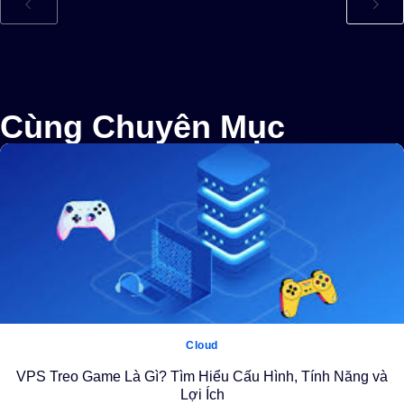
Cùng Chuyên Mục
Cloud
VPS Treo Game Là Gì? Tìm Hiểu Cấu Hình, Tính Năng và
Lợi Ích