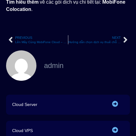
Tìm hiểu thêm
về các gói dịch vụ chi tiết tại:
MobiFone
Colocation
.
PREVIOUS
NEXT
Lên Mây Cùng MobiFone Cloud – Giải Pháp Lưu Trữ An Toàn Cho Doanh Nghiệp Và Cá Nhân
Hướng dẫn chọn dịch vụ thuê chỗ đặt máy chủ Colocation hiệu quả cho doanh nghiệp
admin
Cloud Server
Cloud VPS