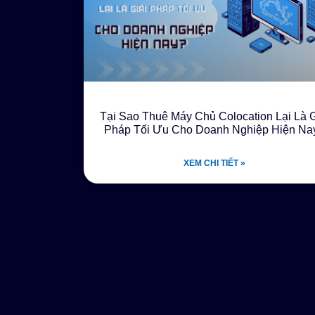
Tại Sao Thuê Máy Chủ Colocation Lại Là G
Pháp Tối Ưu Cho Doanh Nghiệp Hiện Na
XEM CHI TIẾT »