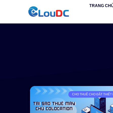
TRANG CH
CHO THUÊ CHO ĐẶT THIẾT 