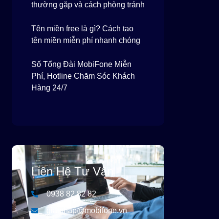
thường gặp và cách phòng tránh
Tên miền free là gì? Cách tạo
tên miền miễn phí nhanh chóng
Số Tổng Đài MobiFone Miễn
Phí, Hotline Chăm Sóc Khách
Hàng 24/7
Liên Hệ Tư Vấn
0938 82 82 82
giaiphap@mobifone.vn