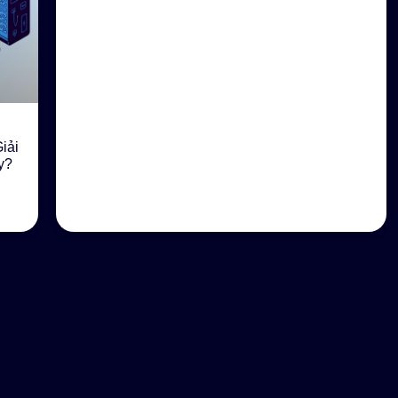
iải
y?