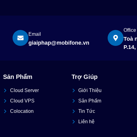
Office
Email
Toà 
giaiphap@mobifone.vn
P.14
Sản Phẩm
Trợ Giúp
Cloud Server
Giới Thiệu
Cloud VPS
Sản Phẩm
Colocation
Tin Tức
Liên hệ